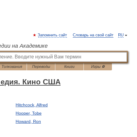
Запомнить сайт
Словарь на свой сайт
RU
едии на Академике
Толкования
Переводы
Книги
Игры ⚽
педия. Кино США
Hitchcock, Alfred
Hooper, Tobe
Howard, Ron