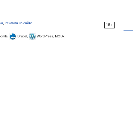
ка
,
Реклама на сайте
18+
omla,
Drupal,
WordPress, MODx.